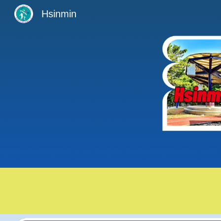
Hsinmin
Sk