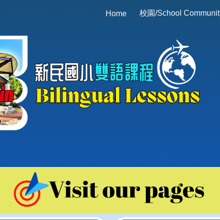
校園/School Communit
Home
ip to main content
Skip to navigat