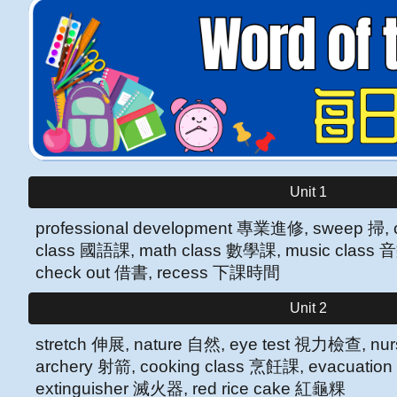
Unit 1
professional development 專業進修, sweep 掃, 
class 國語課, math class 數學課, music class 音
check out 借書, recess 下課時間
Unit 2
stretch 伸展, nature 自然, eye test 視力檢查, nur
archery 射箭
, cooking class 烹飪課, evacuation 
extinguisher 滅火器, red rice cake 紅龜粿