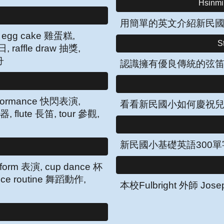
Hsinm
用簡單的英文介紹新民
ni egg cake 雞蛋糕,
S
, raffle draw 抽獎,
舟
認識擁有優良傳統的弦
erformance 快閃表演,
看看新民國小如何慶祝
器, flute 長笛, tour 參觀,
新民國小基礎英語300單
form 表演, cup dance 杯
ance routine 舞蹈動作,
本校Fulbright 外師 J