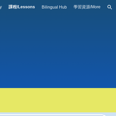
y
課程/Lessons
學習資源/More
Bilingual Hub
ion