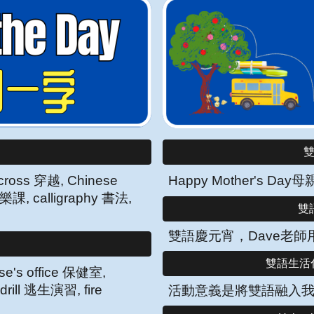
雙
cross 穿越, Chinese
Happy Mother's Da
樂課, calligraphy 書法,
雙語
雙語慶元宵，
Dave
老師
雙語生活化-
se's office 保健室,
drill 逃生演習, fire
活動意義是將雙語融入